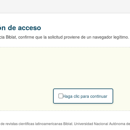
ión de acceso
ia Biblat, confirme que la solicitud proviene de un navegador legítimo.
Haga clic para continuar
de revistas científicas latinoamericanas Biblat. Universidad Nacional Autónoma d