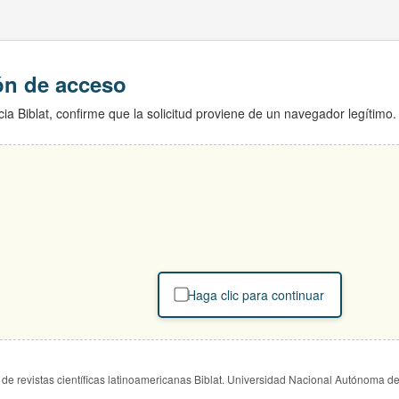
ión de acceso
ia Biblat, confirme que la solicitud proviene de un navegador legítimo.
Haga clic para continuar
de revistas científicas latinoamericanas Biblat. Universidad Nacional Autónoma d