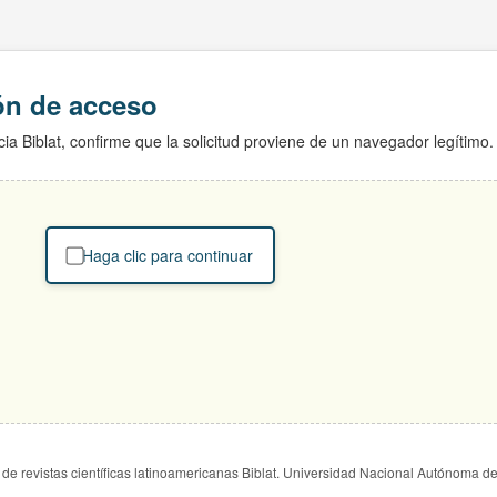
ión de acceso
ia Biblat, confirme que la solicitud proviene de un navegador legítimo.
Haga clic para continuar
de revistas científicas latinoamericanas Biblat. Universidad Nacional Autónoma d