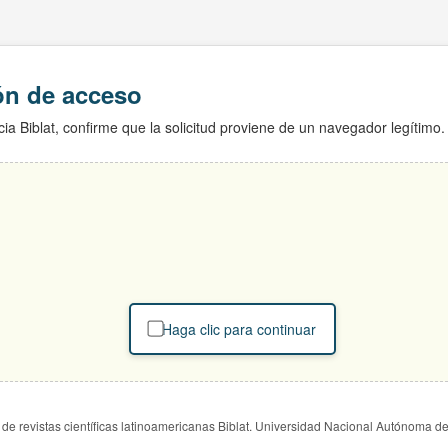
ión de acceso
ia Biblat, confirme que la solicitud proviene de un navegador legítimo.
Haga clic para continuar
de revistas científicas latinoamericanas Biblat. Universidad Nacional Autónoma d