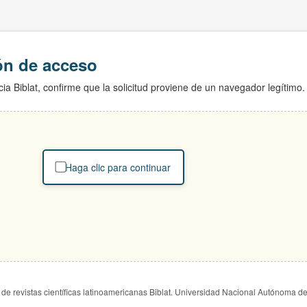
ión de acceso
ia Biblat, confirme que la solicitud proviene de un navegador legítimo.
Haga clic para continuar
de revistas científicas latinoamericanas Biblat. Universidad Nacional Autónoma d