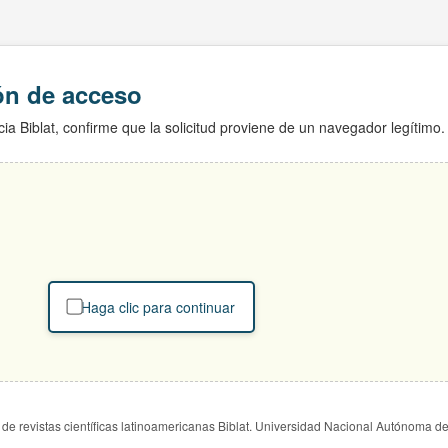
ión de acceso
ia Biblat, confirme que la solicitud proviene de un navegador legítimo.
Haga clic para continuar
de revistas científicas latinoamericanas Biblat. Universidad Nacional Autónoma d