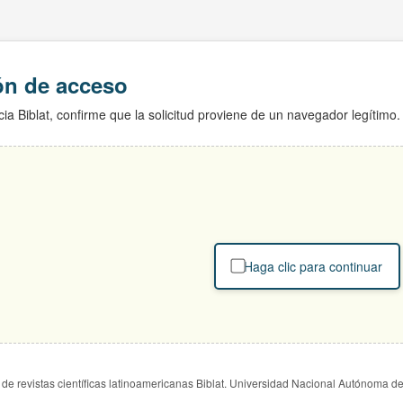
ión de acceso
ia Biblat, confirme que la solicitud proviene de un navegador legítimo.
Haga clic para continuar
de revistas científicas latinoamericanas Biblat. Universidad Nacional Autónoma d