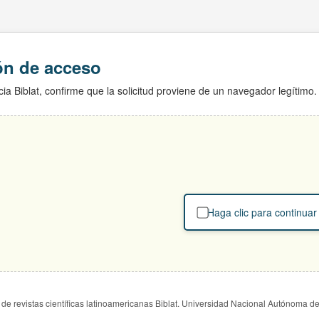
ión de acceso
ia Biblat, confirme que la solicitud proviene de un navegador legítimo.
Haga clic para continuar
de revistas científicas latinoamericanas Biblat. Universidad Nacional Autónoma d