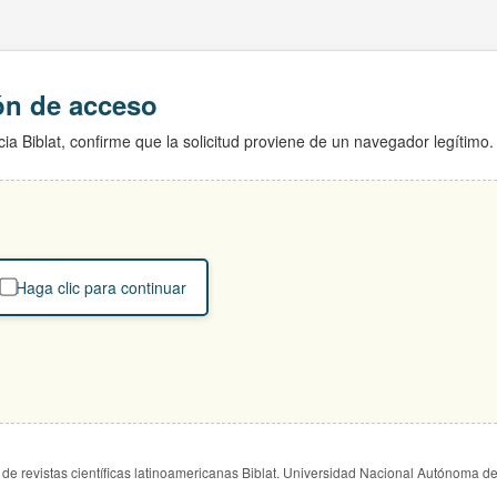
ión de acceso
ia Biblat, confirme que la solicitud proviene de un navegador legítimo.
Haga clic para continuar
de revistas científicas latinoamericanas Biblat. Universidad Nacional Autónoma d