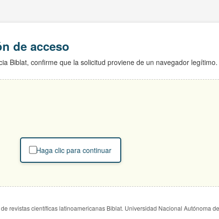
ión de acceso
ia Biblat, confirme que la solicitud proviene de un navegador legítimo.
Haga clic para continuar
de revistas científicas latinoamericanas Biblat. Universidad Nacional Autónoma d