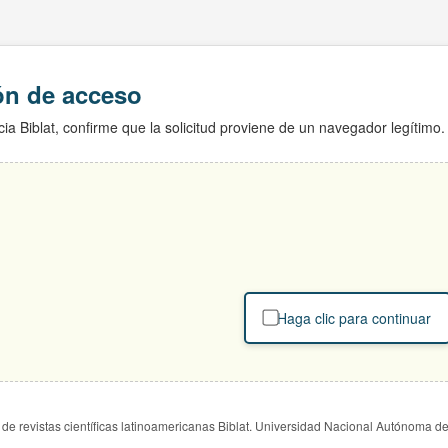
ión de acceso
ia Biblat, confirme que la solicitud proviene de un navegador legítimo.
Haga clic para continuar
de revistas científicas latinoamericanas Biblat. Universidad Nacional Autónoma d