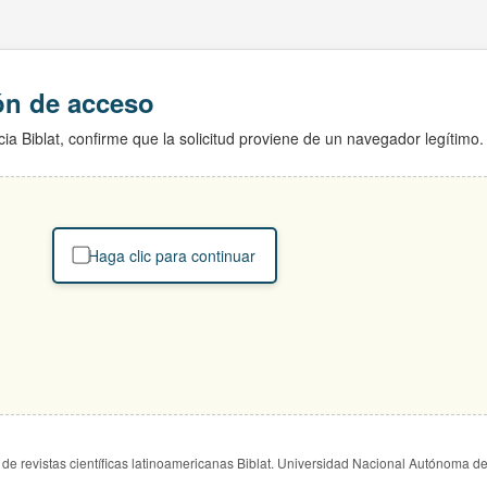
ión de acceso
ia Biblat, confirme que la solicitud proviene de un navegador legítimo.
Haga clic para continuar
de revistas científicas latinoamericanas Biblat. Universidad Nacional Autónoma d