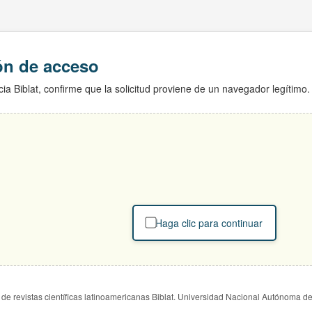
ión de acceso
ia Biblat, confirme que la solicitud proviene de un navegador legítimo.
Haga clic para continuar
de revistas científicas latinoamericanas Biblat. Universidad Nacional Autónoma d