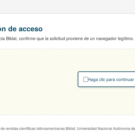
ión de acceso
ia Biblat, confirme que la solicitud proviene de un navegador legítimo.
Haga clic para continuar
de revistas científicas latinoamericanas Biblat. Universidad Nacional Autónoma d