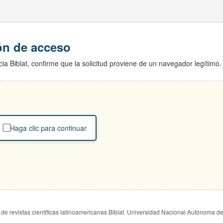
ión de acceso
ia Biblat, confirme que la solicitud proviene de un navegador legítimo.
Haga clic para continuar
de revistas científicas latinoamericanas Biblat. Universidad Nacional Autónoma d