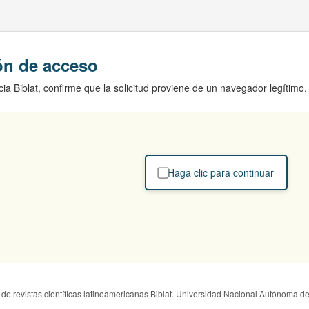
ión de acceso
ia Biblat, confirme que la solicitud proviene de un navegador legítimo.
Haga clic para continuar
de revistas científicas latinoamericanas Biblat. Universidad Nacional Autónoma d