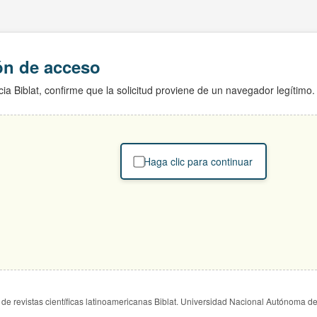
ión de acceso
ia Biblat, confirme que la solicitud proviene de un navegador legítimo.
Haga clic para continuar
de revistas científicas latinoamericanas Biblat. Universidad Nacional Autónoma d