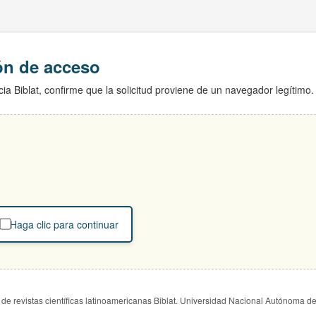
ión de acceso
ia Biblat, confirme que la solicitud proviene de un navegador legítimo.
Haga clic para continuar
de revistas científicas latinoamericanas Biblat. Universidad Nacional Autónoma d