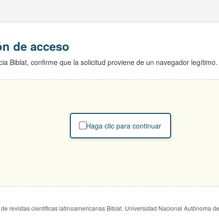
ión de acceso
ia Biblat, confirme que la solicitud proviene de un navegador legítimo.
Haga clic para continuar
de revistas científicas latinoamericanas Biblat. Universidad Nacional Autónoma d