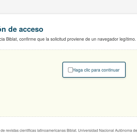
ión de acceso
ia Biblat, confirme que la solicitud proviene de un navegador legítimo.
Haga clic para continuar
de revistas científicas latinoamericanas Biblat. Universidad Nacional Autónoma d