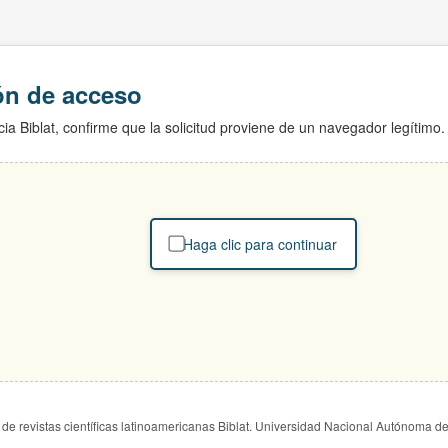
ión de acceso
ia Biblat, confirme que la solicitud proviene de un navegador legítimo.
Haga clic para continuar
de revistas científicas latinoamericanas Biblat. Universidad Nacional Autónoma d