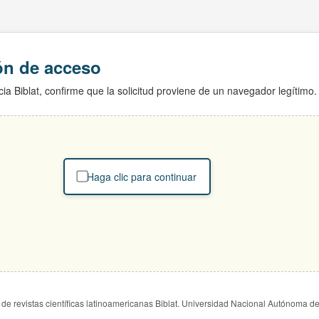
ión de acceso
ia Biblat, confirme que la solicitud proviene de un navegador legítimo.
Haga clic para continuar
de revistas científicas latinoamericanas Biblat. Universidad Nacional Autónoma d