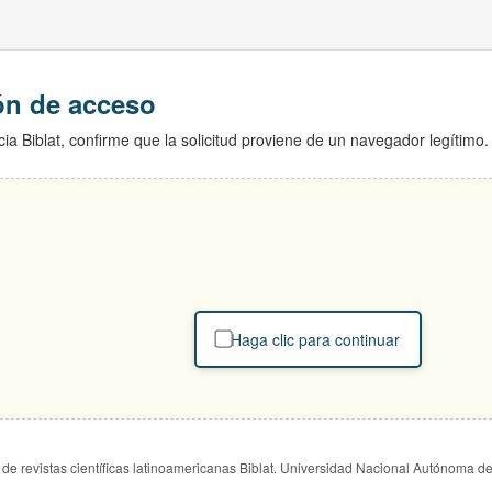
ión de acceso
ia Biblat, confirme que la solicitud proviene de un navegador legítimo.
Haga clic para continuar
de revistas científicas latinoamericanas Biblat. Universidad Nacional Autónoma d