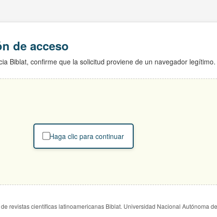
ión de acceso
ia Biblat, confirme que la solicitud proviene de un navegador legítimo.
Haga clic para continuar
de revistas científicas latinoamericanas Biblat. Universidad Nacional Autónoma d