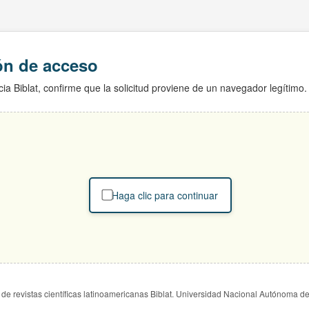
ión de acceso
ia Biblat, confirme que la solicitud proviene de un navegador legítimo.
Haga clic para continuar
de revistas científicas latinoamericanas Biblat. Universidad Nacional Autónoma d