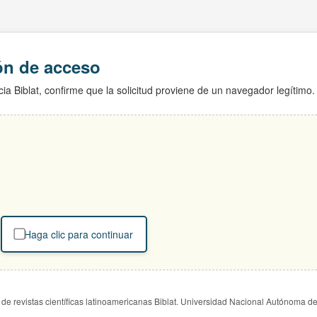
ión de acceso
ia Biblat, confirme que la solicitud proviene de un navegador legítimo.
Haga clic para continuar
de revistas científicas latinoamericanas Biblat. Universidad Nacional Autónoma d