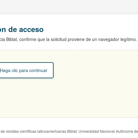
ión de acceso
ia Biblat, confirme que la solicitud proviene de un navegador legítimo.
Haga clic para continuar
de revistas científicas latinoamericanas Biblat. Universidad Nacional Autónoma d