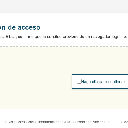
ión de acceso
ia Biblat, confirme que la solicitud proviene de un navegador legítimo.
Haga clic para continuar
de revistas científicas latinoamericanas Biblat. Universidad Nacional Autónoma d