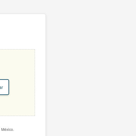
ar
e México.