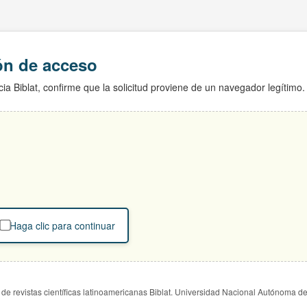
ión de acceso
ia Biblat, confirme que la solicitud proviene de un navegador legítimo.
Haga clic para continuar
de revistas científicas latinoamericanas Biblat. Universidad Nacional Autónoma d