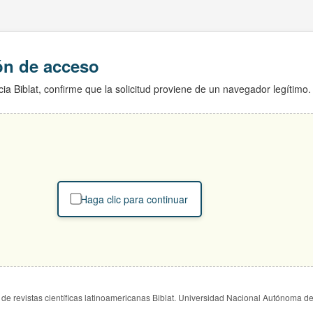
ión de acceso
ia Biblat, confirme que la solicitud proviene de un navegador legítimo.
Haga clic para continuar
de revistas científicas latinoamericanas Biblat. Universidad Nacional Autónoma d