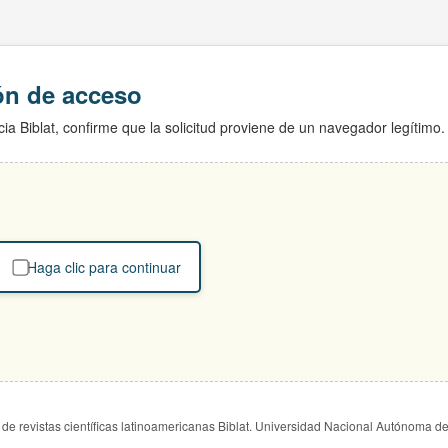
ión de acceso
ia Biblat, confirme que la solicitud proviene de un navegador legítimo.
Haga clic para continuar
de revistas científicas latinoamericanas Biblat. Universidad Nacional Autónoma d