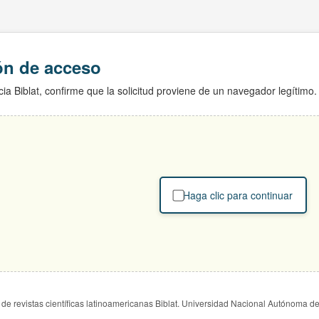
ión de acceso
ia Biblat, confirme que la solicitud proviene de un navegador legítimo.
Haga clic para continuar
de revistas científicas latinoamericanas Biblat. Universidad Nacional Autónoma d