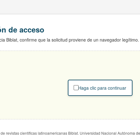
ión de acceso
ia Biblat, confirme que la solicitud proviene de un navegador legítimo.
Haga clic para continuar
de revistas científicas latinoamericanas Biblat. Universidad Nacional Autónoma d