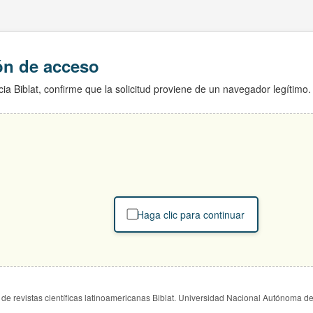
ión de acceso
ia Biblat, confirme que la solicitud proviene de un navegador legítimo.
Haga clic para continuar
de revistas científicas latinoamericanas Biblat. Universidad Nacional Autónoma d