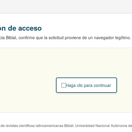
ión de acceso
ia Biblat, confirme que la solicitud proviene de un navegador legítimo.
Haga clic para continuar
de revistas científicas latinoamericanas Biblat. Universidad Nacional Autónoma d