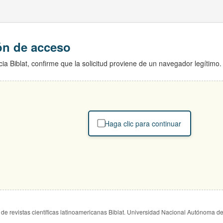
ión de acceso
ia Biblat, confirme que la solicitud proviene de un navegador legítimo.
Haga clic para continuar
de revistas científicas latinoamericanas Biblat. Universidad Nacional Autónoma d