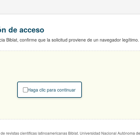
ión de acceso
ia Biblat, confirme que la solicitud proviene de un navegador legítimo.
Haga clic para continuar
de revistas científicas latinoamericanas Biblat. Universidad Nacional Autónoma d