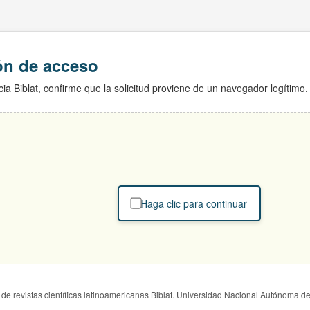
ión de acceso
ia Biblat, confirme que la solicitud proviene de un navegador legítimo.
Haga clic para continuar
de revistas científicas latinoamericanas Biblat. Universidad Nacional Autónoma d