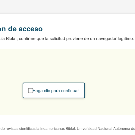
ión de acceso
ia Biblat, confirme que la solicitud proviene de un navegador legítimo.
Haga clic para continuar
de revistas científicas latinoamericanas Biblat. Universidad Nacional Autónoma d