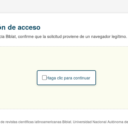
ión de acceso
ia Biblat, confirme que la solicitud proviene de un navegador legítimo.
Haga clic para continuar
de revistas científicas latinoamericanas Biblat. Universidad Nacional Autónoma d