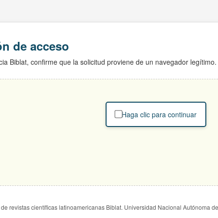
ión de acceso
ia Biblat, confirme que la solicitud proviene de un navegador legítimo.
Haga clic para continuar
de revistas científicas latinoamericanas Biblat. Universidad Nacional Autónoma d