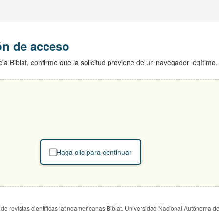
ión de acceso
ia Biblat, confirme que la solicitud proviene de un navegador legítimo.
Haga clic para continuar
de revistas científicas latinoamericanas Biblat. Universidad Nacional Autónoma d