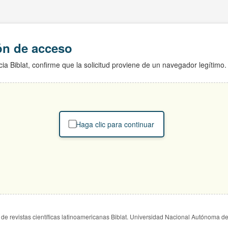
ión de acceso
ia Biblat, confirme que la solicitud proviene de un navegador legítimo.
Haga clic para continuar
de revistas científicas latinoamericanas Biblat. Universidad Nacional Autónoma d