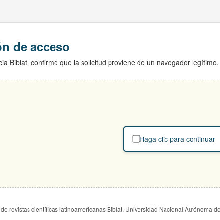
ión de acceso
ia Biblat, confirme que la solicitud proviene de un navegador legítimo.
Haga clic para continuar
de revistas científicas latinoamericanas Biblat. Universidad Nacional Autónoma d