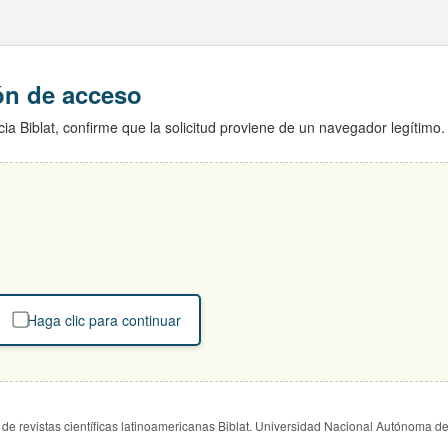
ión de acceso
ia Biblat, confirme que la solicitud proviene de un navegador legítimo.
Haga clic para continuar
de revistas científicas latinoamericanas Biblat. Universidad Nacional Autónoma d