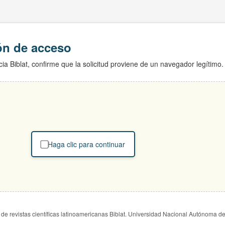
ión de acceso
ia Biblat, confirme que la solicitud proviene de un navegador legítimo.
Haga clic para continuar
de revistas científicas latinoamericanas Biblat. Universidad Nacional Autónoma d