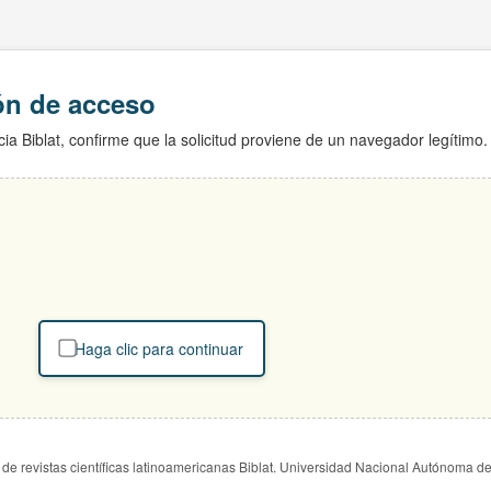
ión de acceso
ia Biblat, confirme que la solicitud proviene de un navegador legítimo.
Haga clic para continuar
de revistas científicas latinoamericanas Biblat. Universidad Nacional Autónoma d