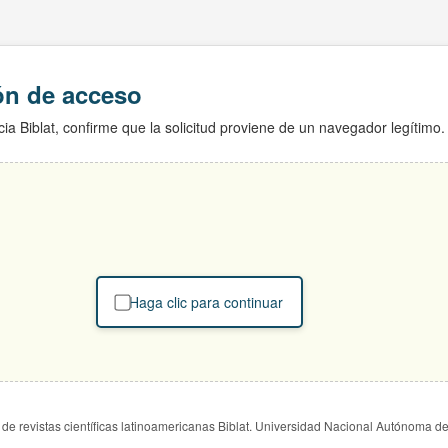
ión de acceso
ia Biblat, confirme que la solicitud proviene de un navegador legítimo.
Haga clic para continuar
de revistas científicas latinoamericanas Biblat. Universidad Nacional Autónoma d