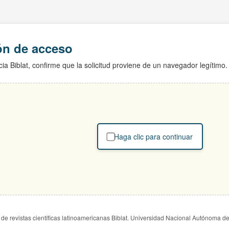
ión de acceso
ia Biblat, confirme que la solicitud proviene de un navegador legítimo.
Haga clic para continuar
de revistas científicas latinoamericanas Biblat. Universidad Nacional Autónoma d